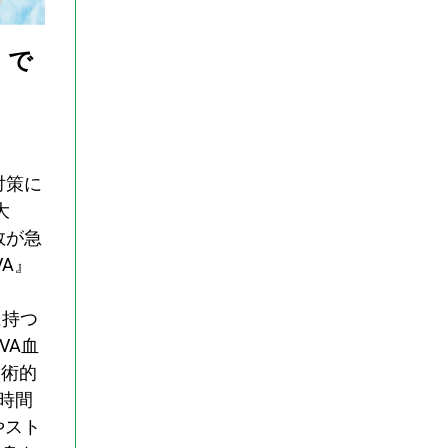
』で
対策に
大
数が急
VA』
に持つ
VA血
学術的
時間
やスト