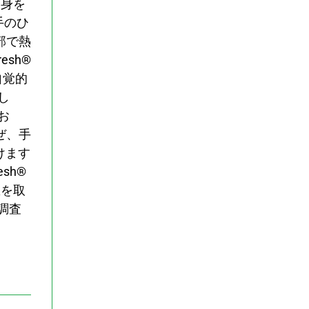
全身を
手のひ
部で熱
esh®
自覚的
し
お
ぜ、手
けます
sh®
想を取
調査