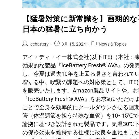
【猛暑対策に新常識を】画期的な手のひら
日本の猛暑に立ち向かう
icebattery
8月 15, 2024
News & Topics
アイ・ティ・イー株式会社(以下ITE)（本社
効果的な製品『IceBattery Fresh® A
し、今夏は過去10年を上回る暑さと言われて
増する中、喫緊の課題への対応策として、ITEは手のひ
を販売いたします。Amazon製品サイトや
『IceBattery Fresh® AVA』をお求
ことで全身を効率的にクールダウンさせる画期的アイテム
管（体温調節を担う特殊な血管）を10~15
論拠に基づき設計された製品です。気温30℃
の保冷効果を維持する仕様に改良を重ねました*