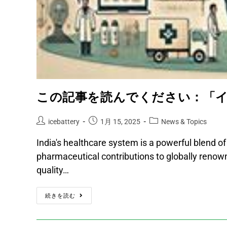
この記事を読んでください：「
icebattery
1月 15, 2025
News & Topics
India's healthcare system is a powerful blend 
pharmaceutical contributions to globally renown
quality…
続きを読む