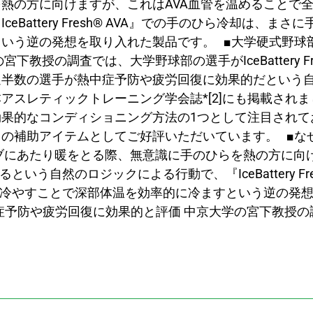
熱の方に向けますが、これはAVA血管を温めることで
attery Fresh® AVA』での手のひら冷却は、まさに
いう逆の発想を取り入れた製品です。 ■大学硬式野球
授の調査では、大学野球部の選手がIceBattery Fr
過半数の選手が熱中症予防や疲労回復に効果的だという
アスレティックトレーニング学会誌*[2]にも掲載されま
果的なコンディショニング方法の1つとして注目されて
の補助アイテムとしてご好評いただいています。 ■な
ブにあたり暖をとる際、無意識に手のひらを熱の方に向
う自然のロジックによる行動で、『IceBattery Fre
を冷やすことで深部体温を効率的に冷ますという逆の発
症予防や疲労回復に効果的と評価 中京大学の宮下教授の