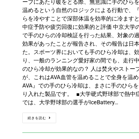
ーブにあたり暖をとる際、無意識に手のひらを
温めるという自然のロジックによる行動で、『IceB
らを冷やすことで深部体温を効率的に冷ますと
中症予防や疲労回復に効果的と評価 中京大学の宮下教
で手のひらの冷却検証を行った結果、対象の
効果があったことが報告され、その報告は日本
た。スポーツ界においても手のひら冷却は、効
り、一般のランニング愛好家の間でも、走行中
のひら冷却が効果的なの？ 人は焚火やストー
が、これはAVA血管を温めることで全身を温めるとい
AVA』での手のひら冷却は、まさに手のひら
り入れた製品です。 ■大学硬式野球部で熱中
では、大学野球部の選手がIceBattery…
続きを読む