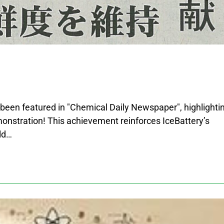
！
 been featured in "Chemical Daily Newspaper", highlighti
monstration! This achievement reinforces IceBattery’s
ld…