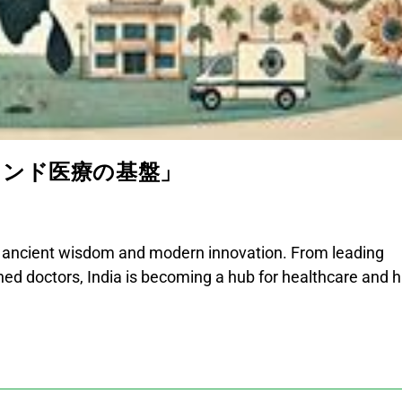
インド医療の基盤」
of ancient wisdom and modern innovation. From leading
ed doctors, India is becoming a hub for healthcare and h