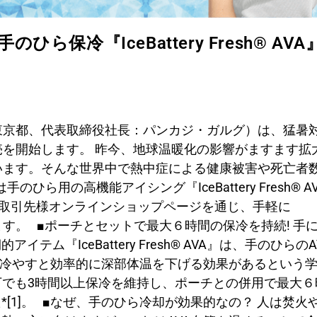
保冷『IceBattery Fresh® AVA
：東京都、代表取締役社長：パンカジ・ガルグ）は、猛暑
VA』の発売を開始します。 昨今、地球温暖化の影響がますます拡
います。そんな世界中で熱中症による健康被害や死亡者
ら用の高機能アイシング『IceBattery Fresh® A
、お取引先様オンラインショップページを通じ、手軽に
めいただけます。 ■ポーチとセットで最大６時間の保冷を持続! 手
『IceBattery Fresh® AVA』は、手のひらのA
℃で冷やすと効率的に深部体温を下げる効果があるという
下でも3時間以上保冷を維持し、ポーチとの併用で最大６
[1]。 ■なぜ、手のひら冷却が効果的なの？ 人は焚火