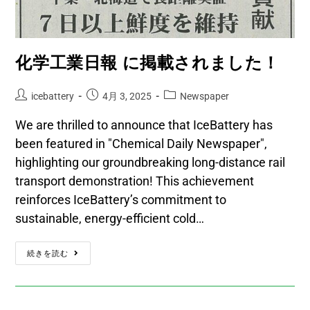
化学工業日報 に掲載されました！
icebattery
4月 3, 2025
Newspaper
We are thrilled to announce that IceBattery has
been featured in "Chemical Daily Newspaper",
highlighting our groundbreaking long-distance rail
transport demonstration! This achievement
reinforces IceBattery’s commitment to
sustainable, energy-efficient cold…
続きを読む